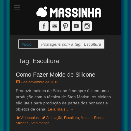
Site dedicado à técnica de stop-motion
massinha
Facebook
Email
Pinterest
YouTube
Instagram
Início
»
Postagens com a tag:
Escultura
Tag:
Escultura
Como Fazer Molde de Silicone
Posted
2 de novembro de 2019
on
Produzir moldes de Silicone é sempre útil em uma
produção com a técnica de Stop Motion, os Moldes
são úteis para produção de partes dos bonecos e
objetos de cena,
Leia mais… »
Categorias:
Tags:
Videoaulas
Animação
,
Escultura
,
Moldes
,
Resina
,
Silicone
,
Stop motion