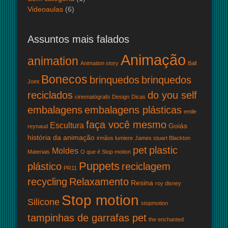
Videoaulas
(6)
Assuntos mais falados
Animação
animation
Animation story
Ball
Bonecos
brinquedos
brinquedos
Joint
reciclados
do you self
cinematógrafo
Design
Dicas
embalagens
embalagens plásticas
emile
faça você mesmo
Escultura
Goiás
reynaud
história da animação
irmãos lumiere
James stuart Blackton
pet
plastic
Moldes
Materiais
O que é Stop motion
Puppets
plástico
reciclagem
PR11
recycling
Relaxamento
Resina
roy disney
Stop motion
Silicone
stopmotion
tampinhas de garrafas pet
the enchanted