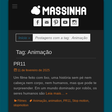
Site dedicado à técnica de stop-motion
massinha
Facebook
Email
Pinterest
YouTube
Instagram
Início
»
Postagens com a tag:
Animação
Tag:
Animação
PR11
Posted
11 de fevereiro de 2025
on
Um filme feito com lixo, uma história sem pé nem
cabeça nem corpo, nem humanos, mas que pode te
surpreender. Em um mundo dominado por robôs, os
seres humanos são
Leia mais… »
Categorias:
Tags:
Filmes
Animação
,
animation
,
PR11
,
Stop motion
,
stopmotion