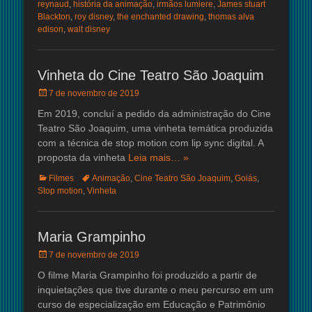
reynaud
,
história da animação
,
irmãos lumiere
,
James stuart
Blackton
,
roy disney
,
the enchanted drawing
,
thomas alva
edison
,
walt disney
Vinheta do Cine Teatro São Joaquim
Posted
7 de novembro de 2019
on
Em 2019, concluí a pedido da administração do Cine
Teatro São Joaquim, uma vinheta temática produzida
com a técnica de stop motion com lip sync digital. A
proposta da vinheta
Leia mais… »
Categorias:
Tags:
Filmes
Animação
,
Cine Teatro São Joaquim
,
Goiás
,
Stop motion
,
Vinheta
Maria Grampinho
Posted
7 de novembro de 2019
on
O filme Maria Grampinho foi produzido a partir de
inquietações que tive durante o meu percurso em um
curso de especialização em Educação e Patrimônio