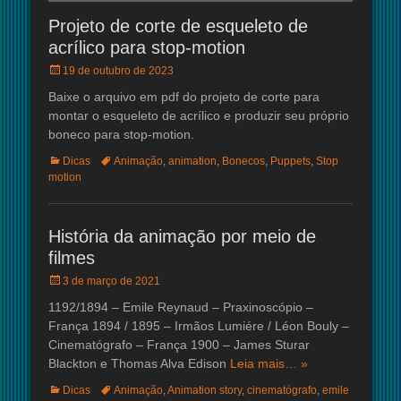
Projeto de corte de esqueleto de
acrílico para stop-motion
Posted
19 de outubro de 2023
on
Baixe o arquivo em pdf do projeto de corte para
montar o esqueleto de acrílico e produzir seu próprio
boneco para stop-motion.
Categorias:
Tags:
Dicas
Animação
,
animation
,
Bonecos
,
Puppets
,
Stop
motion
História da animação por meio de
filmes
Posted
3 de março de 2021
on
1192/1894 – Emile Reynaud – Praxinoscópio –
França 1894 / 1895 – Irmãos Lumiére / Léon Bouly –
Cinematógrafo – França 1900 – James Sturar
Blackton e Thomas Alva Edison
Leia mais… »
Categorias:
Tags:
Dicas
Animação
,
Animation story
,
cinematógrafo
,
emile