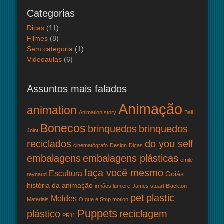
Categorias
Dicas
(11)
Filmes
(8)
Sem categoria
(1)
Videoaulas
(6)
Assuntos mais falados
Animação
animation
Animation story
Ball
Bonecos
brinquedos
brinquedos
Joint
reciclados
do you self
cinematógrafo
Design
Dicas
embalagens
embalagens plásticas
emile
faça você mesmo
Escultura
Goiás
reynaud
história da animação
irmãos lumiere
James stuart Blackton
pet
plastic
Moldes
Materiais
O que é Stop motion
Puppets
plástico
reciclagem
PR11