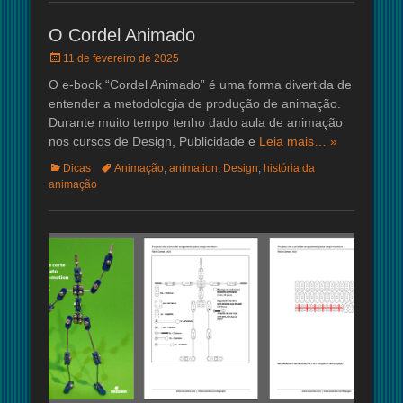
O Cordel Animado
Posted
11 de fevereiro de 2025
on
O e-book “Cordel Animado” é uma forma divertida de
entender a metodologia de produção de animação.
Durante muito tempo tenho dado aula de animação
nos cursos de Design, Publicidade e
Leia mais… »
Categorias:
Tags:
Dicas
Animação
,
animation
,
Design
,
história da
animação