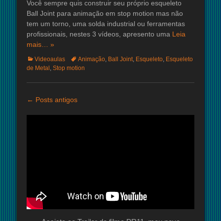
Você sempre quis construir seu próprio esqueleto
Ball Joint para animação em stop motion mas não
tem um torno, uma solda industrial ou ferramentas
profissionais, nestes 3 vídeos, apresento uma
Leia
mais… »
Categorias:
Tags:
Videoaulas
Animação
,
Ball Joint
,
Esqueleto
,
Esqueleto
de Metal
,
Stop motion
Navegação
←
Posts antigos
de
posts