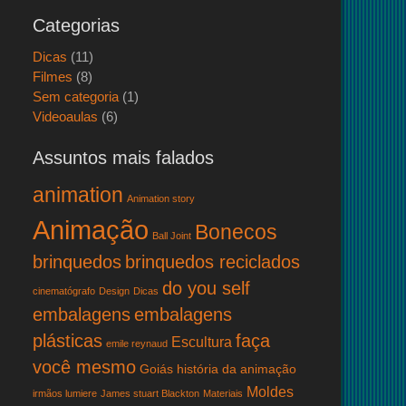
Categorias
Dicas
(11)
Filmes
(8)
Sem categoria
(1)
Videoaulas
(6)
Assuntos mais falados
animation
Animation story
Animação
Bonecos
Ball Joint
brinquedos
brinquedos reciclados
do you self
cinematógrafo
Design
Dicas
embalagens
embalagens
plásticas
faça
Escultura
emile reynaud
você mesmo
Goiás
história da animação
Moldes
irmãos lumiere
James stuart Blackton
Materiais