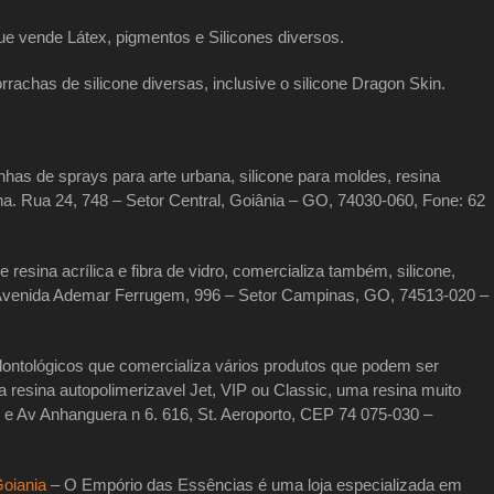
que vende Látex, pigmentos e Silicones diversos.
rrachas de silicone diversas, inclusive o silicone Dragon Skin.
linhas de sprays para arte urbana, silicone para moldes, resina
ina. Rua 24, 748 – Setor Central, Goiânia – GO, 74030-060, Fone: 62
 resina acrílica e fibra de vidro, comercializa também, silicone,
os. Avenida Ademar Ferrugem, 996 – Setor Campinas, GO, 74513-020 –
dontológicos que comercializa vários produtos que podem ser
 a resina autopolimerizavel Jet, VIP ou Classic, uma resina muito
531 e Av Anhanguera n 6. 616, St. Aeroporto, CEP 74 075-030 –
oiania
– O Empório das Essências é uma loja especializada em