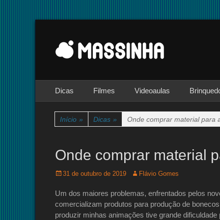
Site dedicado à técnica de stop-motion
massinha
Menu principal
Pular
Dicas
Filmes
Videoaulas
Brinqued
para
o
conteúdo
Início
»
Dicas
»
Onde comprar material para 
Onde comprar material p
Posted
Autor:
31 de outubro de 2019
Flávio Gomes
on
Um dos maiores problemas, enfrentados pelos novos
comercializam produtos para produção de bonecos,
produzir minhas animações tive grande dificuldade 