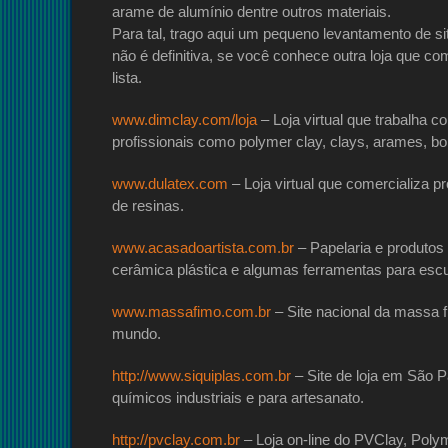
arame de alumínio dentre outros materiais.
Para tal, trago aqui um pequeno levantamento de si
não é definitiva, se você conhece outra loja que co
lista.
www.dimclay.com/loja
– Loja virtual que trabalha 
profissionais como polymer clay, clays, arames, borr
www.dulatex.com
– Loja virtual que comercializa pr
de resinas.
www.acasadoartista.com.br
– Papelaria e produtos 
cerâmica plástica e algumas ferramentas para escu
www.massafimo.com.br
– Site nacional da massa 
mundo.
http://www.siquiplas.com.br
– Site de loja em São P
químicos industriais e para artesanato.
http://pvclay.com.br
– Loja on-line do PVClay, Polym