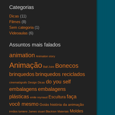
Categorias
Dicas
(11)
Filmes
(8)
Sem categoria
(1)
Videoaulas
(6)
Assuntos mais falados
animation
Animation story
Animação
Bonecos
Ball Joint
brinquedos
brinquedos reciclados
do you self
cinematógrafo
Design
Dicas
embalagens
embalagens
plásticas
faça
Escultura
emile reynaud
você mesmo
Goiás
história da animação
Moldes
irmãos lumiere
James stuart Blackton
Materiais