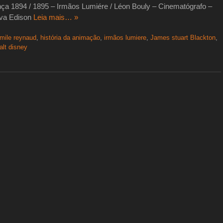
ça 1894 / 1895 – Irmãos Lumiére / Léon Bouly – Cinematógrafo –
lva Edison
Leia mais… »
mile reynaud
,
história da animação
,
irmãos lumiere
,
James stuart Blackton
,
alt disney