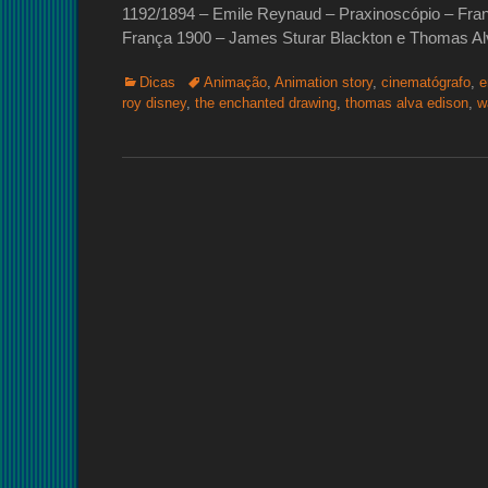
1192/1894 – Emile Reynaud – Praxinoscópio – Fran
França 1900 – James Sturar Blackton e Thomas A
Categorias:
Tags:
Dicas
Animação
,
Animation story
,
cinematógrafo
,
e
roy disney
,
the enchanted drawing
,
thomas alva edison
,
w