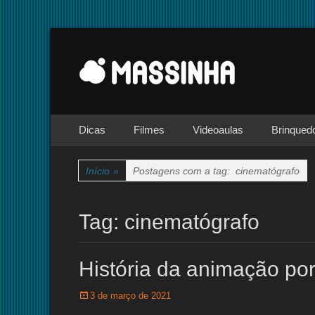
Site dedicado à técnica de stop-motion
massinha
Menu principal
Pular
Dicas
Filmes
Videoaulas
Brinqued
para
o
conteúdo
Início
»
Postagens com a tag:
cinematógrafo
Tag:
cinematógrafo
História da animação por
Posted
3 de março de 2021
on