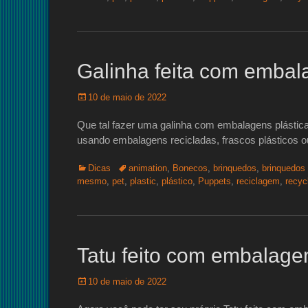
Galinha feita com embal
Posted
10 de maio de 2022
on
Que tal fazer uma galinha com embalagens plástica
usando embalagens recicladas, frascos plásticos ou 
Categorias:
Tags:
Dicas
animation
,
Bonecos
,
brinquedos
,
brinquedos 
mesmo
,
pet
,
plastic
,
plástico
,
Puppets
,
reciclagem
,
recyc
Tatu feito com embalagem
Posted
10 de maio de 2022
on