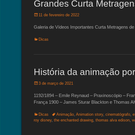
Grandes Curta Metragen
Posted
11 de fevereiro de 2022
on
Galeria de Vídeos Importantes Curta Metragens d
Categorias:
Dicas
História da animação por
Posted
3 de março de 2021
on
1192/1894 – Emile Reynaud – Praxinoscópio – Fran
França 1900 – James Sturar Blackton e Thomas A
Categorias:
Tags:
Dicas
Animação
,
Animation story
,
cinematógrafo
,
e
roy disney
,
the enchanted drawing
,
thomas alva edison
,
w