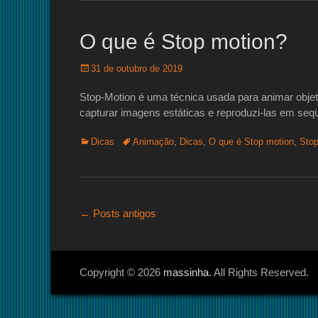
O que é Stop motion?
Posted
31 de outubro de 2019
on
Stop-Motion é uma técnica usada para animar objeto
capturar imagens estáticas e reproduzi-las em seqü
Categorias:
Tags:
Dicas
Animação
,
Dicas
,
O que é Stop motion
,
Stop
Navegação
←
Posts antigos
de
posts
Copyright © 2026
massinha
. All Rights Reserved.