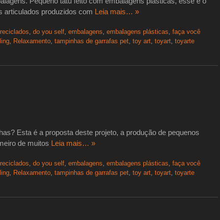
balagens. Pequeno tatu feito com embalagens plásticas, esse é o
s articulados produzidos com
Leia mais… »
reciclados
,
do you self
,
embalagens
,
embalagens plásticas
,
faça você
ling
,
Relaxamento
,
tampinhas de garrafas pet
,
toy art
,
toyart
,
toyarte
has? Esta é a proposta deste projeto, a produção de pequenos
rimeiro de muitos
Leia mais… »
reciclados
,
do you self
,
embalagens
,
embalagens plásticas
,
faça você
ling
,
Relaxamento
,
tampinhas de garrafas pet
,
toy art
,
toyart
,
toyarte