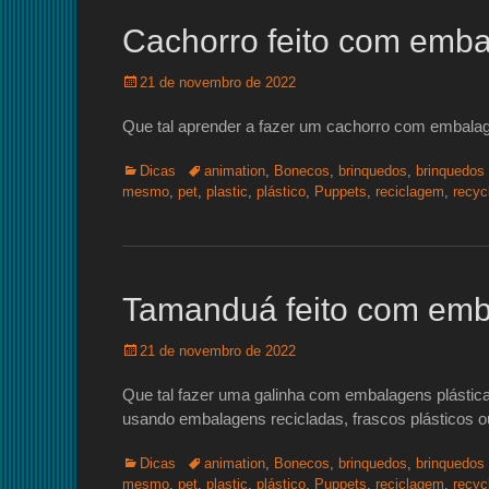
Cachorro feito com emba
Posted
21 de novembro de 2022
on
Que tal aprender a fazer um cachorro com embalag
Categorias:
Tags:
Dicas
animation
,
Bonecos
,
brinquedos
,
brinquedos 
mesmo
,
pet
,
plastic
,
plástico
,
Puppets
,
reciclagem
,
recyc
Tamanduá feito com emb
Posted
21 de novembro de 2022
on
Que tal fazer uma galinha com embalagens plástic
usando embalagens recicladas, frascos plásticos ou 
Categorias:
Tags:
Dicas
animation
,
Bonecos
,
brinquedos
,
brinquedos 
mesmo
,
pet
,
plastic
,
plástico
,
Puppets
,
reciclagem
,
recyc