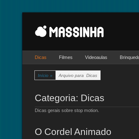
Site dedicado à técnica de stop-motion
massinha
Menu principal
Pular
Dicas
Filmes
Videoaulas
Brinqued
para
o
conteúdo
Início
»
Arquivo para
Dicas
Categoria:
Dicas
Dicas gerais sobre stop motion.
O Cordel Animado