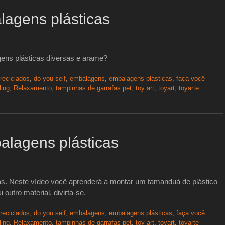
lagens plásticas
ens plásticas diversas e arame?
reciclados
,
do you self
,
embalagens
,
embalagens plásticas
,
faça você
ling
,
Relaxamento
,
tampinhas de garrafas pet
,
toy art
,
toyart
,
toyarte
alagens plásticas
as. Neste vídeo você aprenderá a montar um tamanduá de plástico
outro material, divirta-se.
reciclados
,
do you self
,
embalagens
,
embalagens plásticas
,
faça você
ling
,
Relaxamento
,
tampinhas de garrafas pet
,
toy art
,
toyart
,
toyarte