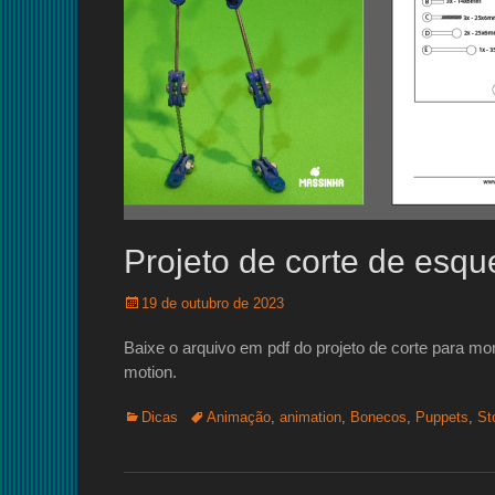
Projeto de corte de esque
Posted
19 de outubro de 2023
on
Baixe o arquivo em pdf do projeto de corte para mon
motion.
Categorias:
Tags:
Dicas
Animação
,
animation
,
Bonecos
,
Puppets
,
St