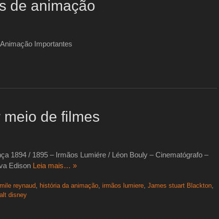
s de animação
e Animação Importantes
 meio de filmes
ça 1894 / 1895 – Irmãos Lumiére / Léon Bouly – Cinematógrafo –
lva Edison
Leia mais… »
mile reynaud
,
história da animação
,
irmãos lumiere
,
James stuart Blackton
,
alt disney