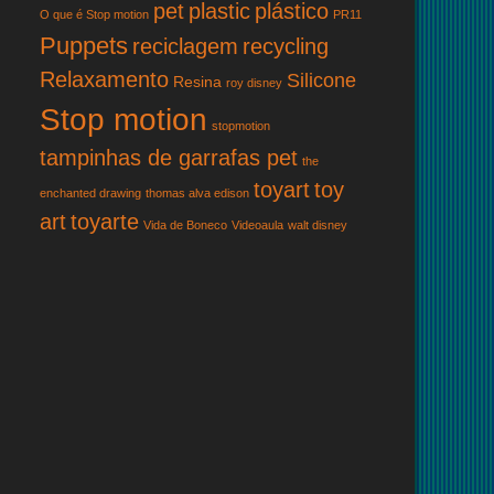
pet
plastic
plástico
O que é Stop motion
PR11
Puppets
reciclagem
recycling
Relaxamento
Silicone
Resina
roy disney
Stop motion
stopmotion
tampinhas de garrafas pet
the
toyart
toy
enchanted drawing
thomas alva edison
art
toyarte
Vida de Boneco
Videoaula
walt disney