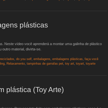
agens plásticas
s. Neste vídeo você aprenderá a montar uma galinha de plástico
outro material, divirta-se.
reciclados
,
do you self
,
embalagens
,
embalagens plásticas
,
faça você
ling
,
Relaxamento
,
tampinhas de garrafas pet
,
toy art
,
toyart
,
toyarte
 plástica (Toy Arte)