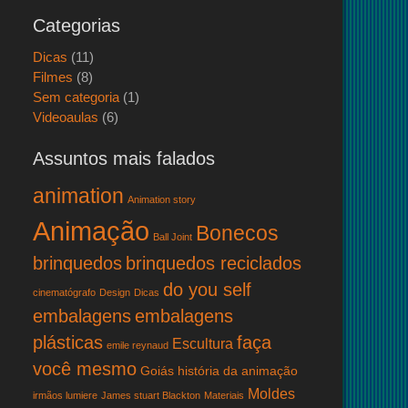
Categorias
Dicas
(11)
Filmes
(8)
Sem categoria
(1)
Videoaulas
(6)
Assuntos mais falados
animation
Animation story
Animação
Bonecos
Ball Joint
brinquedos
brinquedos reciclados
do you self
cinematógrafo
Design
Dicas
embalagens
embalagens
plásticas
faça
Escultura
emile reynaud
você mesmo
Goiás
história da animação
Moldes
irmãos lumiere
James stuart Blackton
Materiais