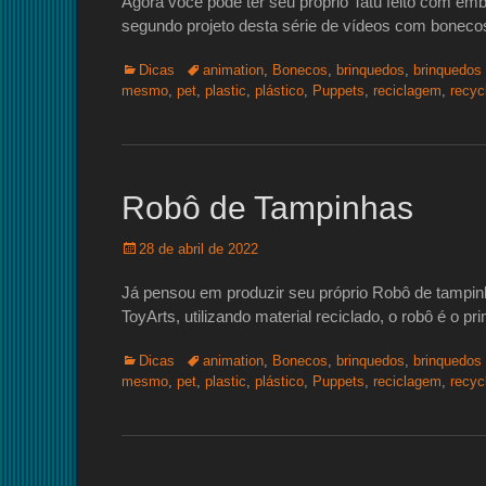
Agora você pode ter seu próprio Tatu feito com em
segundo projeto desta série de vídeos com boneco
Categorias:
Tags:
Dicas
animation
,
Bonecos
,
brinquedos
,
brinquedos 
mesmo
,
pet
,
plastic
,
plástico
,
Puppets
,
reciclagem
,
recyc
Robô de Tampinhas
Posted
28 de abril de 2022
on
Já pensou em produzir seu próprio Robô de tampin
ToyArts, utilizando material reciclado, o robô é o p
Categorias:
Tags:
Dicas
animation
,
Bonecos
,
brinquedos
,
brinquedos 
mesmo
,
pet
,
plastic
,
plástico
,
Puppets
,
reciclagem
,
recyc