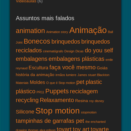
Videoaulas
(6)
Assuntos mais falados
Animação
animation
Animation story
Ball
Bonecos
brinquedos
brinquedos
Joint
reciclados
do you self
cinematógrafo
Design
Dicas
embalagens
embalagens plásticas
emile
faça você mesmo
Escultura
Goiás
reynaud
história da animação
irmãos lumiere
James stuart Blackton
pet
plastic
Moldes
Materiais
O que é Stop motion
Puppets
plástico
reciclagem
PR11
recycling
Relaxamento
Resina
roy disney
Stop motion
Silicone
stopmotion
tampinhas de garrafas pet
the enchanted
toyart
toy art
toyarte
drawing
thomas alva edison