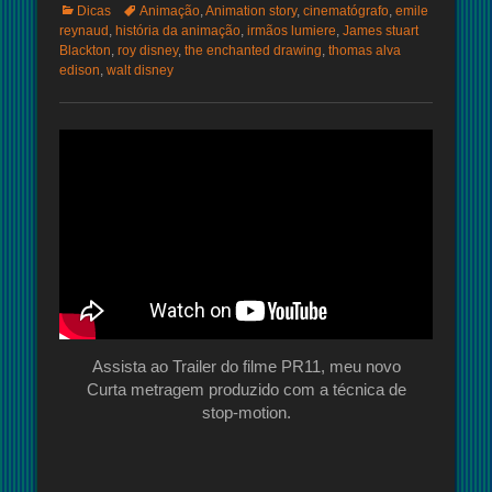
Categorias:
Tags:
Dicas
Animação
,
Animation story
,
cinematógrafo
,
emile
reynaud
,
história da animação
,
irmãos lumiere
,
James stuart
Blackton
,
roy disney
,
the enchanted drawing
,
thomas alva
edison
,
walt disney
Assista ao Trailer do filme PR11, meu novo
Curta metragem produzido com a técnica de
stop-motion.