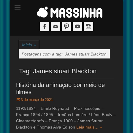
Site dedicado à técnica de stop-motion
massinha
Facebook
Email
Pinterest
YouTube
Instagram
Início
»
Postagens com a tag:
James stuart Blackton
Tag:
James stuart Blackton
História da animação por meio de
filmes
Posted
3 de março de 2021
on
1192/1894 – Emile Reynaud – Praxinoscópio –
França 1894 / 1895 – Irmãos Lumiére / Léon Bouly –
Cinematógrafo – França 1900 – James Sturar
Blackton e Thomas Alva Edison
Leia mais… »