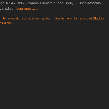
ça 1894 / 1895 – Irmãos Lumiére / Léon Bouly – Cinematógrafo –
lva Edison
Leia mais… »
mile reynaud
,
história da animação
,
irmãos lumiere
,
James stuart Blackton
,
alt disney