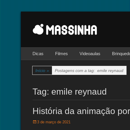
Site dedicado à técnica de stop-motion
massinha
Menu principal
Pular
Dicas
Filmes
Videoaulas
Brinqued
para
o
conteúdo
Início
»
Postagens com a tag:
emile reynaud
Tag:
emile reynaud
História da animação por
Posted
3 de março de 2021
on