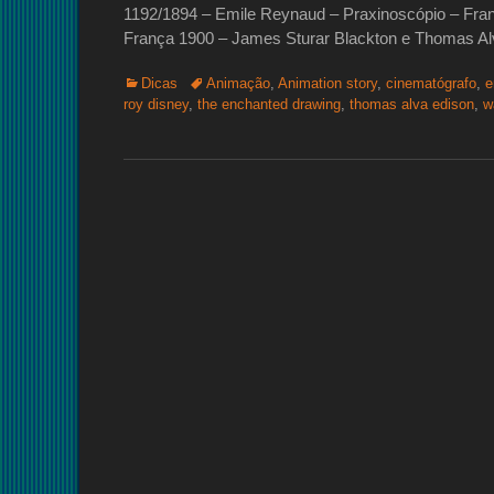
1192/1894 – Emile Reynaud – Praxinoscópio – Fran
França 1900 – James Sturar Blackton e Thomas A
Categorias:
Tags:
Dicas
Animação
,
Animation story
,
cinematógrafo
,
e
roy disney
,
the enchanted drawing
,
thomas alva edison
,
w