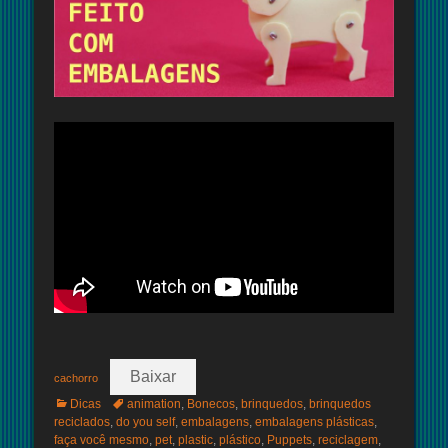
Baixar
cachorro
Categorias:
Tags:
Dicas
animation
,
Bonecos
,
brinquedos
,
brinquedos
reciclados
,
do you self
,
embalagens
,
embalagens plásticas
,
faça você mesmo
,
pet
,
plastic
,
plástico
,
Puppets
,
reciclagem
,