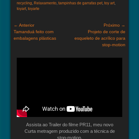
recycling
,
Relaxamento
,
tampinhas de garrafas pet
,
toy art
,
toyart
,
toyarte
Navegação
← Anterior
Próximo →
Post
Próximo
Tamanduá feito com
Projeto de corte de
de
anterior:
post:
embalagens plásticas
esqueleto de acrílico para
Post
stop-motion
Assista ao Trailer do filme PR11, meu novo
Curta metragem produzido com a técnica de
stop-motion.