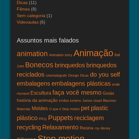
Dicas
(11)
Filmes
(8)
Sem categoria
(1)
Videoaulas
(6)
Assuntos mais falados
Animação
animation
Animation story
Ball
Bonecos
brinquedos
brinquedos
Joint
reciclados
do you self
cinematógrafo
Design
Dicas
embalagens
embalagens plásticas
emile
faça você mesmo
Escultura
Goiás
reynaud
história da animação
irmãos lumiere
James stuart Blackton
pet
plastic
Moldes
Materiais
O que é Stop motion
Puppets
plástico
reciclagem
PR11
recycling
Relaxamento
Resina
roy disney
Stop motion