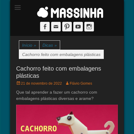
Site dedicado à técnica de stop-motion
massinha
Facebook
Email
Pinterest
YouTube
Instagram
Início
»
Dicas
»
Cachorro feito com embalagens plásticas
Cachorro feito com embalagens
plásticas
Posted
Autor:
21 de novembro de 2022
Flávio Gomes
on
Que tal aprender a fazer um cachorro com
embalagens plásticas diversas e arame?