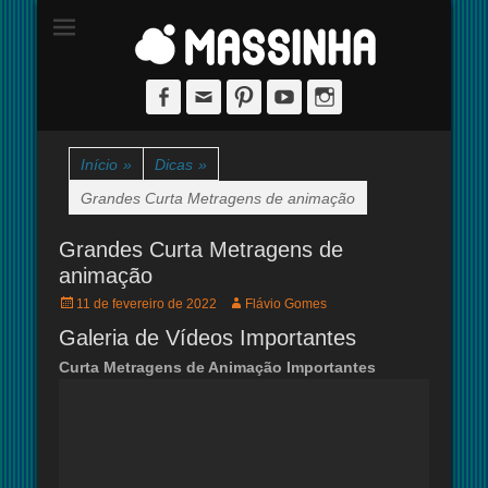
Site dedicado à técnica de stop-motion
massinha
Facebook
Email
Pinterest
YouTube
Instagram
Início
»
Dicas
»
Grandes Curta Metragens de animação
Grandes Curta Metragens de
animação
Posted
Autor:
11 de fevereiro de 2022
Flávio Gomes
on
Galeria de Vídeos Importantes
Curta Metragens de Animação Importantes