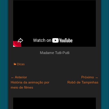
Madame Tutli-Putli
Categorias:
Dicas
Navegação
← Anterior
Próximo →
Post
Próximo
História da animação por
Robô de Tampinhas
de
anterior:
post:
meio de filmes
Post