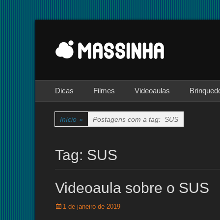
Site dedicado à técnica de stop-motion
massinha
Menu principal
Pular
Dicas
Filmes
Videoaulas
Brinqued
para
o
conteúdo
Início
»
Postagens com a tag:
SUS
Tag:
SUS
Videoaula sobre o SUS
Posted
1 de janeiro de 2019
on