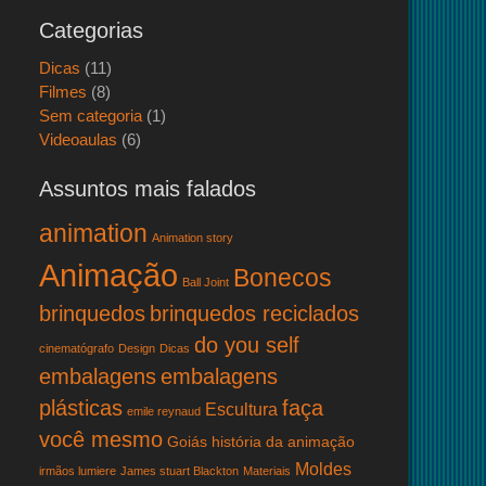
Categorias
Dicas
(11)
Filmes
(8)
Sem categoria
(1)
Videoaulas
(6)
Assuntos mais falados
animation
Animation story
Animação
Bonecos
Ball Joint
brinquedos
brinquedos reciclados
do you self
cinematógrafo
Design
Dicas
embalagens
embalagens
plásticas
faça
Escultura
emile reynaud
você mesmo
Goiás
história da animação
Moldes
irmãos lumiere
James stuart Blackton
Materiais