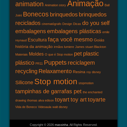
Animação
animation
Animation story
Ball
Bonecos
brinquedos
brinquedos
Joint
reciclados
do you self
cinematógrafo
Design
Dicas
embalagens
embalagens plásticas
emile
faça você mesmo
Escultura
Goiás
reynaud
história da animação
irmãos lumiere
James stuart Blackton
pet
plastic
Moldes
Materiais
O que é Stop motion
Puppets
plástico
reciclagem
PR11
recycling
Relaxamento
Resina
roy disney
Stop motion
Silicone
stopmotion
tampinhas de garrafas pet
the enchanted
toyart
toy art
toyarte
drawing
thomas alva edison
Vida de Boneco
Videoaula
walt disney
Copyright © 2026
massinha
. All Rights Reserved.