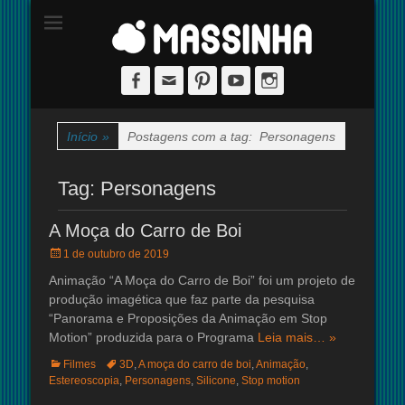
Site dedicado à técnica de stop-motion
massinha
Facebook
Email
Pinterest
YouTube
Instagram
Início
»
Postagens com a tag:
Personagens
Tag:
Personagens
A Moça do Carro de Boi
Posted
1 de outubro de 2019
on
Animação “A Moça do Carro de Boi” foi um projeto de
produção imagética que faz parte da pesquisa
“Panorama e Proposições da Animação em Stop
Motion” produzida para o Programa
Leia mais… »
Categorias:
Tags:
Filmes
3D
,
A moça do carro de boi
,
Animação
,
Estereoscopia
,
Personagens
,
Silicone
,
Stop motion