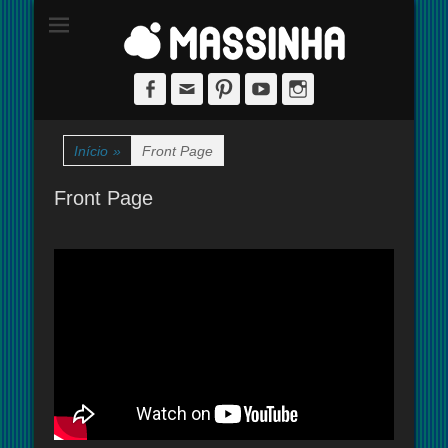
Site dedicado à técnica de stop-motion
massinha
Facebook
Email
Pinterest
YouTube
Instagram
Início
»
Front Page
Front Page