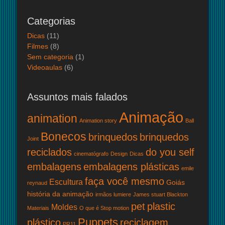
Categorias
Dicas
(11)
Filmes
(8)
Sem categoria
(1)
Videoaulas
(6)
Assuntos mais falados
Animação
animation
Animation story
Ball
Bonecos
brinquedos
brinquedos
Joint
reciclados
do you self
cinematógrafo
Design
Dicas
embalagens
embalagens plásticas
emile
faça você mesmo
Escultura
Goiás
reynaud
história da animação
irmãos lumiere
James stuart Blackton
pet
plastic
Moldes
Materiais
O que é Stop motion
Puppets
plástico
reciclagem
PR11